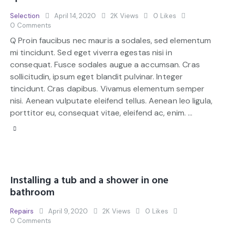
Selection
April 14, 2020
2K
Views
0
Likes
0
Comments
Q Proin faucibus nec mauris a sodales, sed elementum
mi tincidunt. Sed eget viverra egestas nisi in
consequat. Fusce sodales augue a accumsan. Cras
sollicitudin, ipsum eget blandit pulvinar. Integer
tincidunt. Cras dapibus. Vivamus elementum semper
nisi. Aenean vulputate eleifend tellus. Aenean leo ligula,
porttitor eu, consequat vitae, eleifend ac, enim. …
Installing a tub and a shower in one
bathroom
Repairs
April 9, 2020
2K
Views
0
Likes
0
Comments