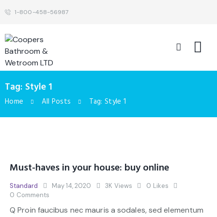
1-800-458-56987
Tag: Style 1
Home
All Posts
Tag: Style 1
Must-haves in your house: buy online
Standard
May 14, 2020
3K
Views
0
Likes
0
Comments
Q Proin faucibus nec mauris a sodales, sed elementum