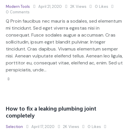
Modern Tools
April 21, 2020
2K
Views
0
Likes
0
Comments
Q Proin faucibus nec mauris a sodales, sed elementum
mi tincidunt. Sed eget viverra egestas nisi in
consequat. Fusce sodales augue a accumsan. Cras
sollicitudin, ipsum eget blandit pulvinar. Integer
tincidunt. Cras dapibus. Vivamus elementum semper
nisi. Aenean vulputate eleifend tellus. Aenean leo ligula,
porttitor eu, consequat vitae, eleifend ac, enim. Sed ut
perspiciatis, unde…
How to fix a leaking plumbing joint
completely
Selection
April 17, 2020
2K
Views
0
Likes