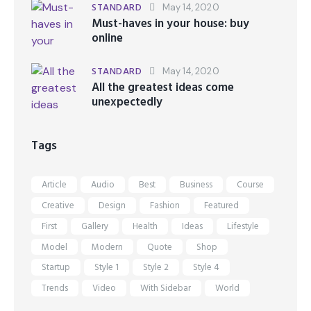
STANDARD
May 14, 2020
Must-haves in your house: buy
online
STANDARD
May 14, 2020
All the greatest ideas come
unexpectedly
Tags
Article
Audio
Best
Business
Course
Creative
Design
Fashion
Featured
First
Gallery
Health
Ideas
Lifestyle
Model
Modern
Quote
Shop
Startup
Style 1
Style 2
Style 4
Trends
Video
With Sidebar
World