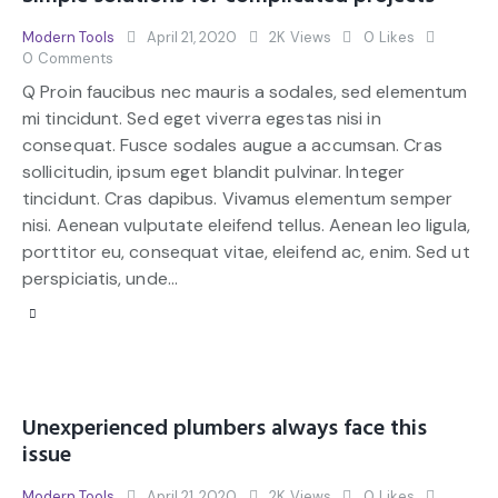
Modern Tools
April 21, 2020
2K
Views
0
Likes
0
Comments
Q Proin faucibus nec mauris a sodales, sed elementum
mi tincidunt. Sed eget viverra egestas nisi in
consequat. Fusce sodales augue a accumsan. Cras
sollicitudin, ipsum eget blandit pulvinar. Integer
tincidunt. Cras dapibus. Vivamus elementum semper
nisi. Aenean vulputate eleifend tellus. Aenean leo ligula,
porttitor eu, consequat vitae, eleifend ac, enim. Sed ut
perspiciatis, unde…
Unexperienced plumbers always face this
issue
Modern Tools
April 21, 2020
2K
Views
0
Likes