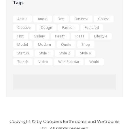
Tags
Article
Audio
Best
Business
Course
Creative
Design
Fashion
Featured
First
Gallery
Health
Ideas
Lifestyle
Model
Modern
Quote
Shop
Startup
Style 1
Style 2
Style 4
Trends
Video
With Sidebar
World
Copyright © by Coopers Bathrooms and Wetrooms
Ltd . All rights reserved.